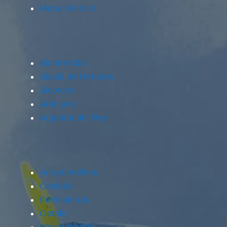
Mapa del sitio
Alcobendas
Alcalá de Henares
Alcorcón
Aranjuez
Arganda del Rey
Arroyomolinos
Coslada
Fuenlabrada
Getafe
Majadahonda