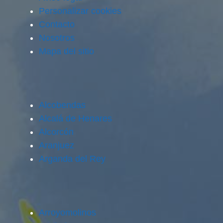
Personalizar cookies
Contacto
Nosotros
Mapa del sitio
Alcobendas
Alcalá de Henares
Alcorcón
Aranjuez
Arganda del Rey
Arroyomolinos