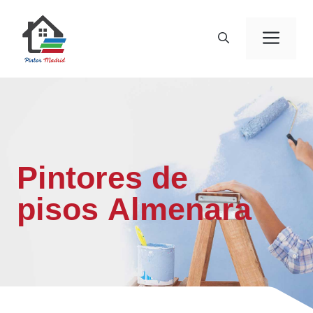
Saltar
al
Men
contenido
Pintores de
pisos Almenara