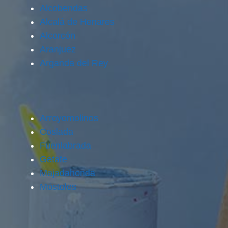
Alcobendas
Alcalá de Henares
Alcorcón
Aranjuez
Arganda del Rey
Arroyomolinos
Coslada
Fuenlabrada
Getafe
Majadahonda
Móstoles