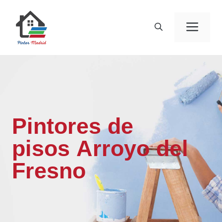
Saltar
al
Men
contenido
Pintores de
pisos Arroyo del
Fresno