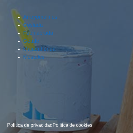
Arroyomolinos
Coslada
Fuenlabrada
Getafe
Majadahonda
Móstoles
Politica de privacidad
Politica de cookies