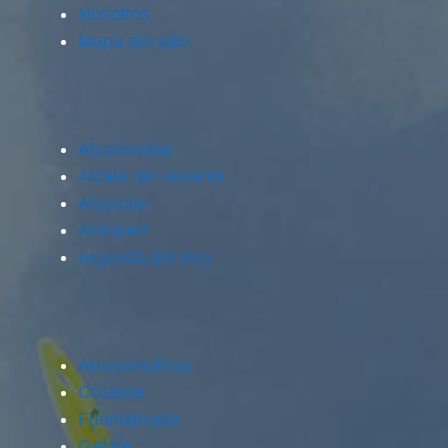
Nosotros
Mapa del sitio
Alcobendas
Alcalá de Henares
Alcorcón
Aranjuez
Arganda del Rey
Arroyomolinos
Coslada
Fuenlabrada
Getafe