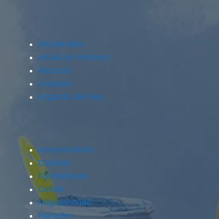
Alcobendas
Alcalá de Henares
Alcorcón
Aranjuez
Arganda del Rey
Arroyomolinos
Coslada
Fuenlabrada
Getafe
Majadahonda
Móstoles