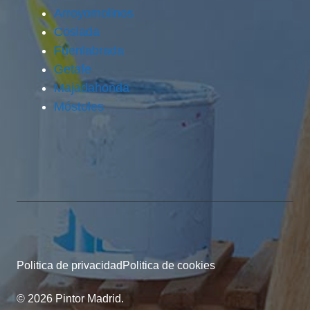
Arroyomolinos
Coslada
Fuenlabrada
Getafe
Majadahonda
Móstoles
Politica de privacidad
Politica de cookies
© 2026 Pintor Madrid.