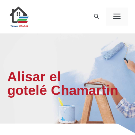
Saltar
al
Men
contenido
Alisar el
gotelé Chamartin