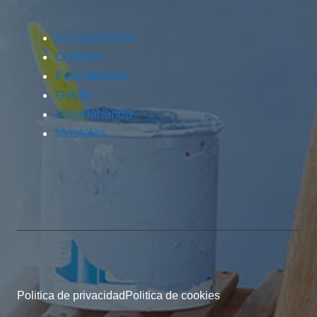
Arroyomolinos
Coslada
Fuenlabrada
Getafe
Majadahonda
Móstoles
Politica de privacidad
Politica de cookies