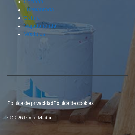
Coslada
Fuenlabrada
Getafe
Majadahonda
Móstoles
Politica de privacidad
Politica de cookies
© 2026 Pintor Madrid.