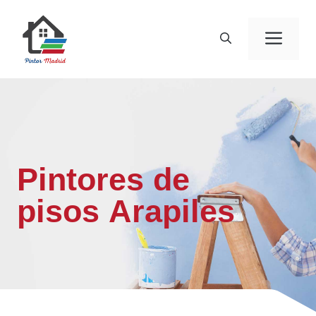
Saltar
al
Men
contenido
Pintores de
pisos Arapiles