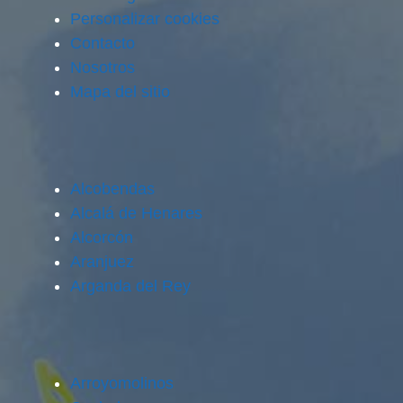
Personalizar cookies
Contacto
Nosotros
Mapa del sitio
Alcobendas
Alcalá de Henares
Alcorcón
Aranjuez
Arganda del Rey
Arroyomolinos